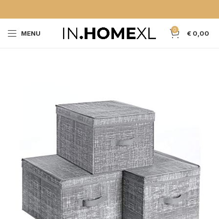
0
MENU
€
0,00