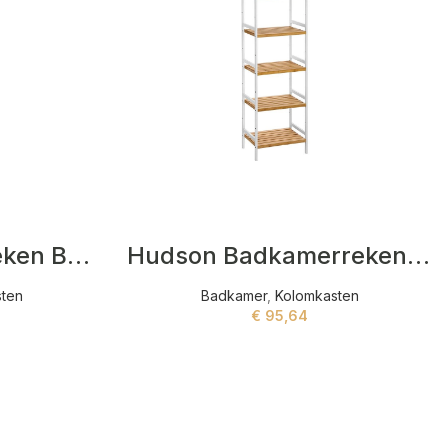
Keely Badkamerreken Beige
Hudson Badkamerreken Wit,Beige
sten
Badkamer
,
Kolomkasten
€
95,64
ADD TO CART