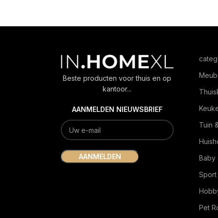
categ
Meub
Beste producten voor thuis en op
kantoor...
Thuis
Keuk
AANMELDEN NIEUWSBRIEF
Tuin 
Huish
Baby 
Sport
Hobby
Pet 