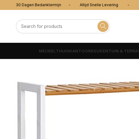
30 Dagen Bedanktermijn - Altijd Snelle Levering - 100
MEUBEL
THUISKANTOOR
KEUKEN
TUIN & TERRA