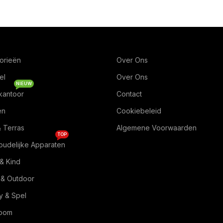
orieën
Over Ons
el
Over Ons
NIEUW
kantoor
Contact
en
Cookiebeleid
& Terras
Algemene Voorwaarden
TOP
oudelijke Apparaten
& Kind
 & Outdoor
 & Spel
Room