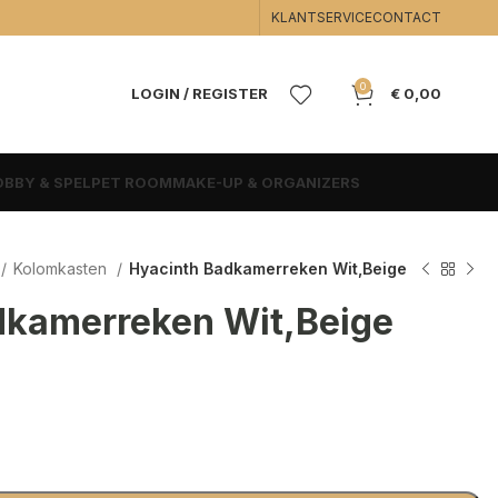
KLANTSERVICE
CONTACT
0
LOGIN / REGISTER
€
0,00
BBY & SPEL
PET ROOM
MAKE-UP & ORGANIZERS
Kolomkasten
Hyacinth Badkamerreken Wit,Beige
dkamerreken Wit,Beige