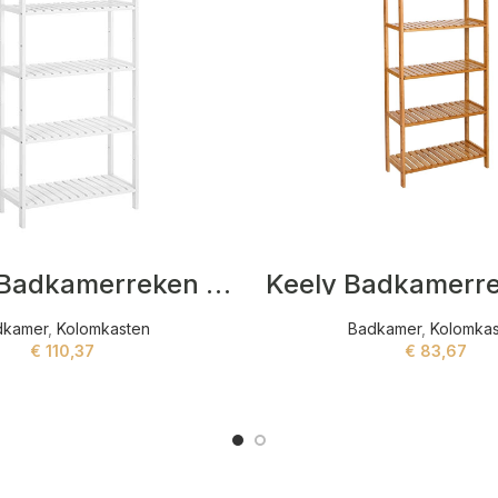
Holmes Badkamerreken Wit
dkamer
,
Kolomkasten
Badkamer
,
Kolomka
€
110,37
€
83,67
ADD TO CART
ADD TO CART