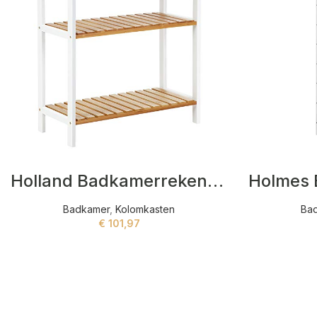
Holland Badkamerreken Wit,Beige
Badkamer
,
Kolomkasten
Ba
€
101,97
ADD TO CART