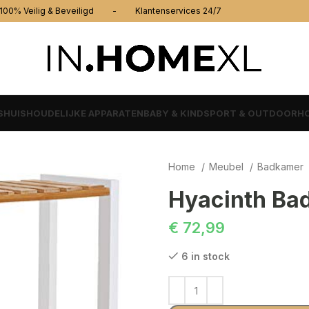
% Veilig & Beveiligd - Klantenservices 24/7
S
HUISHOUDELIJKE APPARATEN
BABY & KIND
SPORT & OUTDOOR
HO
Home
Meubel
Badkamer
Hyacinth Ba
€
72,99
6 in stock