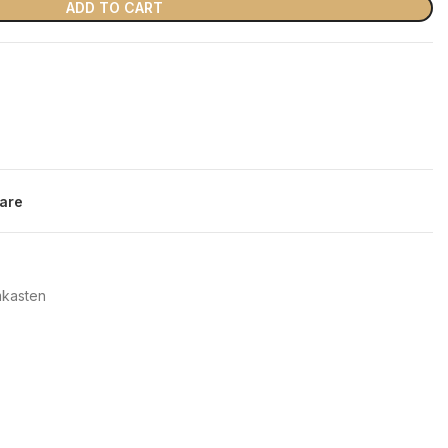
ADD TO CART
are
mkasten