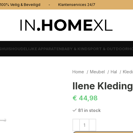
% Veilig & Beveiligd - Klantenservices 24/7
S
HUISHOUDELIJKE APPARATEN
BABY & KIND
SPORT & OUTDOOR
HO
Home
Meubel
Hal
Kled
Ilene Kledin
€
44,98
81 in stock