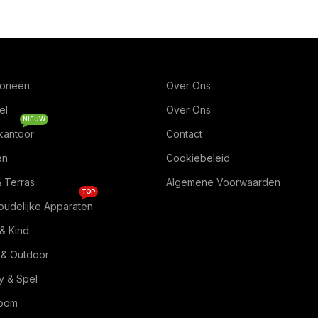
orieën
Over Ons
el
Over Ons
NIEUW
kantoor
Contact
en
Cookiebeleid
& Terras
Algemene Voorwaarden
TOP
oudelijke Apparaten
& Kind
 & Outdoor
 & Spel
Room