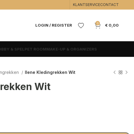
KLANTSERVICE
CONTACT
0
LOGIN / REGISTER
€
0,00
BBY & SPEL
PET ROOM
MAKE-UP & ORGANIZERS
ingrekken
Ilene Kledingrekken Wit
grekken Wit