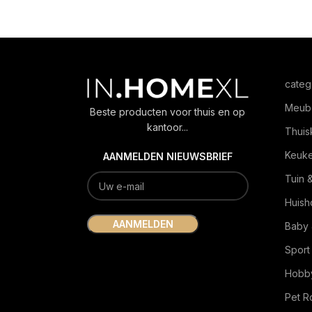
categ
Meub
Beste producten voor thuis en op
kantoor...
Thuis
Keuk
AANMELDEN NIEUWSBRIEF
Tuin 
Huish
Baby 
Sport
Hobby
Pet 