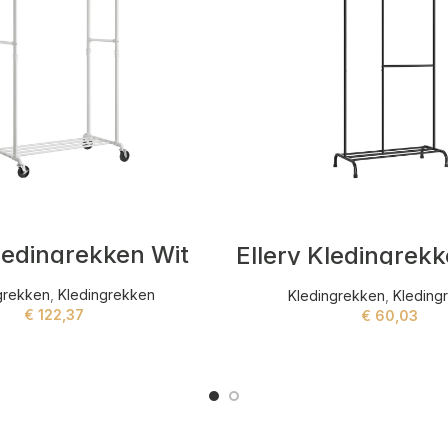
Kledingrekken Wit
grekken
,
Kledingrekken
Kledingrekken
,
Kleding
€
122,37
€
60,03
ADD TO CART
ADD TO CART