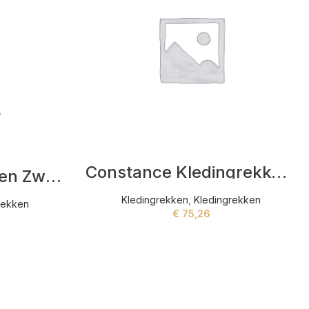
Constance Kledingrekken Wit
Ellery Kledingrekken Zwart
Kledingrekken
,
Kledingrekken
rekken
€
75,26
ADD TO CART