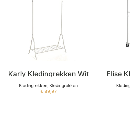
Karly Kledingrekken Wit
Elise 
Kledingrekken
,
Kledingrekken
Kledin
€
89,97
ADD TO CART