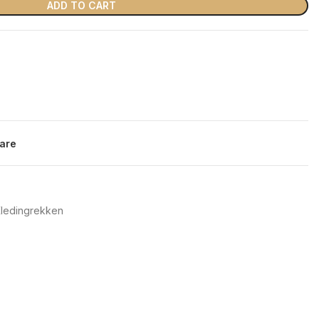
ADD TO CART
are
ledingrekken