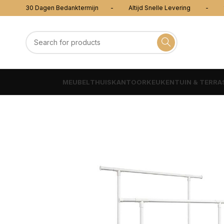
30 Dagen Bedanktermijn - Altijd Snelle Levering - 100
MEUBEL
THUISKANTOOR
KEUKEN
TUIN & TERRA