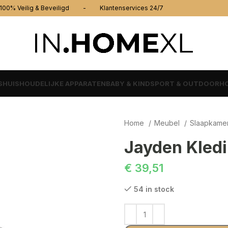
% Veilig & Beveiligd - Klantenservices 24/7
S
HUISHOUDELIJKE APPARATEN
BABY & KIND
SPORT & OUTDOOR
HO
Home
Meubel
Slaapkame
Jayden Kled
€
39,51
54 in stock