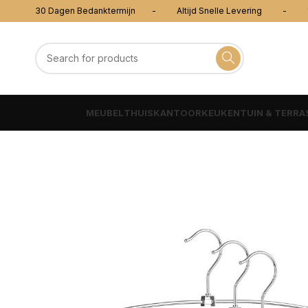
30 Dagen Bedanktermijn - Altijd Snelle Levering - 100
MEUBEL
THUISKANTOOR
KEUKEN
TUIN & TERRA