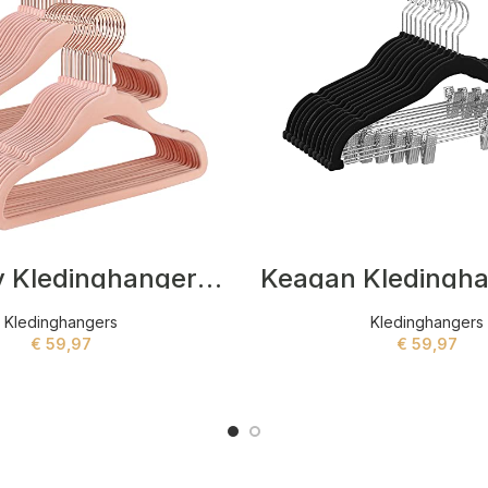
Flannery Kledinghangers Roze
Kledinghangers
Kledinghangers
€
59,97
€
59,97
ADD TO CART
ADD TO CART