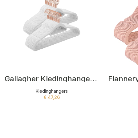
Gallagher Kledinghangers Wit
Kledinghangers
€
47,26
ADD TO CART