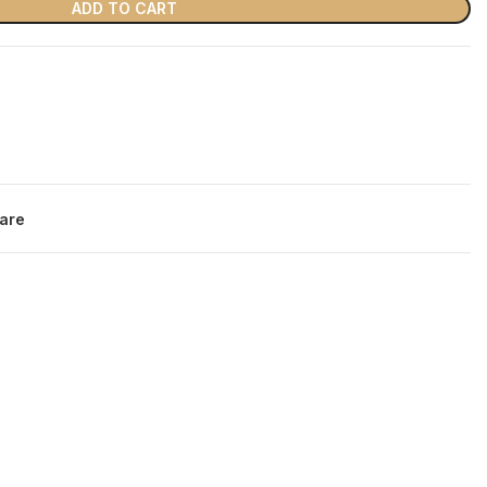
ADD TO CART
are