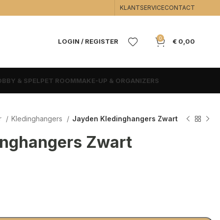
KLANTSERVICE
CONTACT
0
LOGIN / REGISTER
€
0,00
BBY & SPEL
PET ROOM
MAKE-UP & ORGANIZERS
r
Kledinghangers
Jayden Kledinghangers Zwart
inghangers Zwart