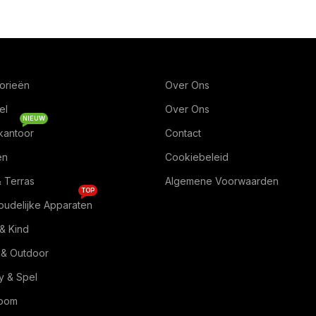
orieën
Over Ons
el
Over Ons
NIEUW
kantoor
Contact
en
Cookiebeleid
& Terras
Algemene Voorwaarden
TOP
oudelijke Apparaten
& Kind
 & Outdoor
 & Spel
Room