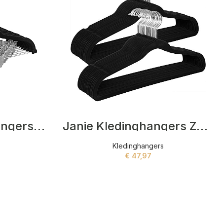
Keagan Kledinghangers Zwart
Janie Kledinghangers Zwart
Kledinghangers
€
47,97
ADD TO CART