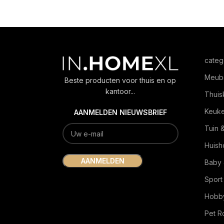
categ
Meub
Beste producten voor thuis en op
kantoor...
Thuis
Keuk
AANMELDEN NIEUWSBRIEF
Tuin 
Huish
Baby 
Sport
Hobby
Pet 