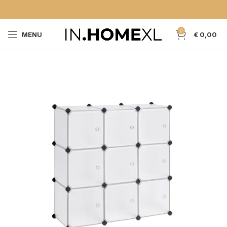
0
MENU
€
0,00