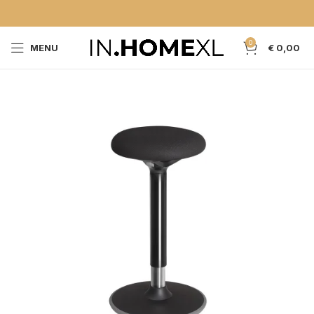
0
MENU
€
0,00