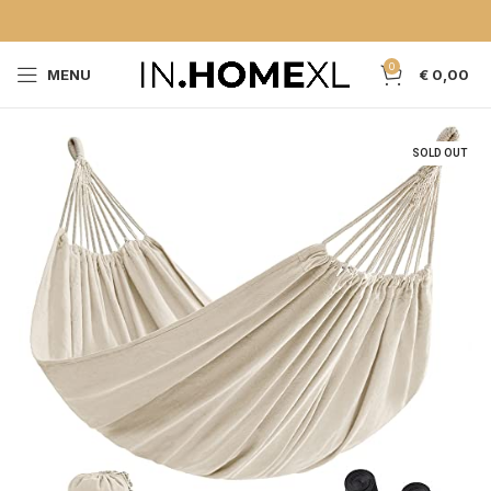
0
MENU
€
0,00
SOLD OUT