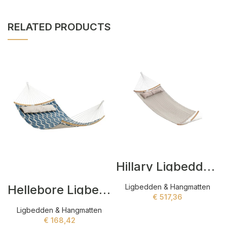
RELATED PRODUCTS
Hillary Ligbedden Beige
Hellebore Ligbedden Blauw
Ligbedden & Hangmatten
€
517,36
Ligbedden & Hangmatten
ADD TO CART
€
168,42