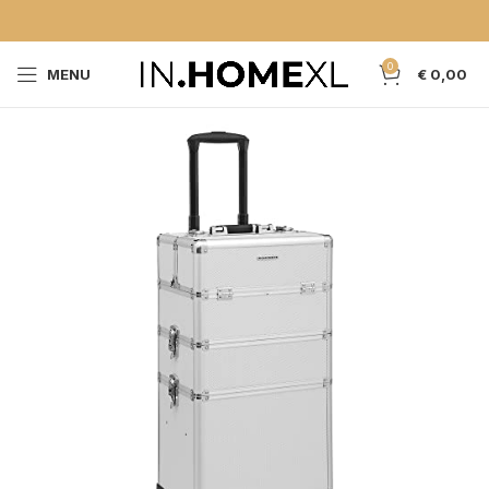
0
MENU
€
0,00