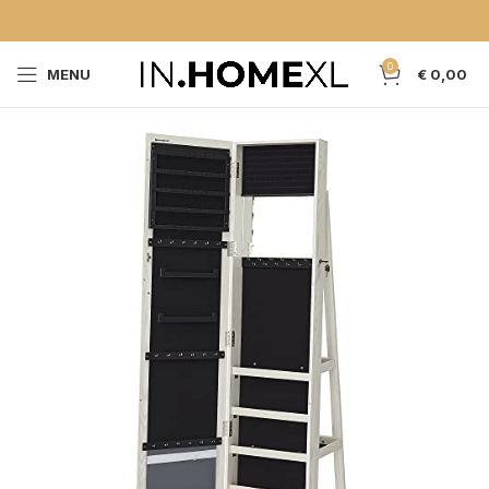
0
MENU
€
0,00