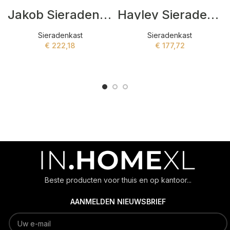
Jakob Sieradenkast Wit
Hayley Sieradenkast Wit
Sieradenkast
Sieradenkast
€
222,18
€
177,72
ADD TO CART
ADD TO CART
Beste producten voor thuis en op kantoor...
AANMELDEN NIEUWSBRIEF