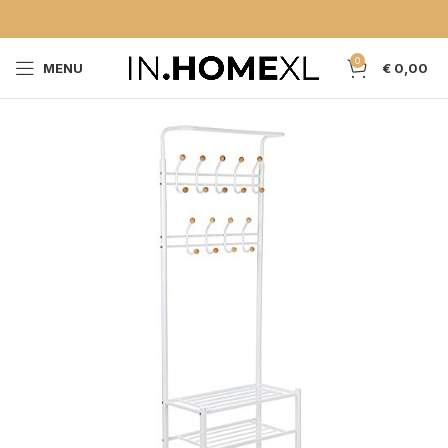
0
MENU
€
0,00