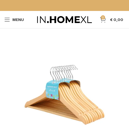
0
MENU
€
0,00