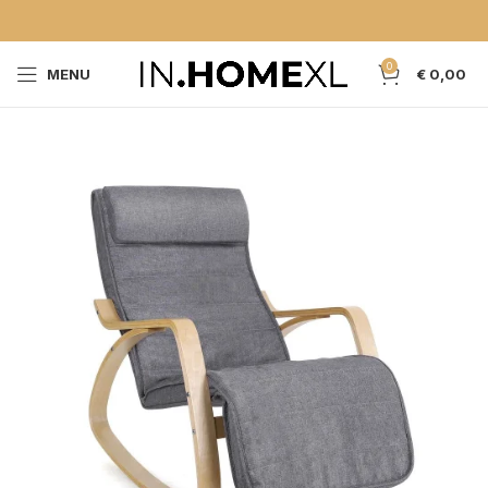
0
MENU
€
0,00