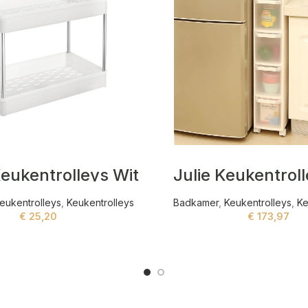
eukentrolleys Wit
Julie Keukentrol
eukentrolleys
,
Keukentrolleys
Badkamer
,
Keukentrolleys
,
Ke
€
25,20
€
173,97
ADD TO CART
ADD TO CART