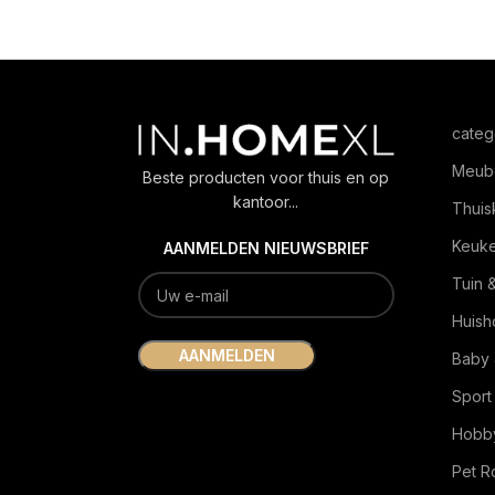
categ
Meub
Beste producten voor thuis en op
kantoor...
Thuis
Keuk
AANMELDEN NIEUWSBRIEF
Tuin 
Huish
Baby 
Sport
Hobby
Pet 