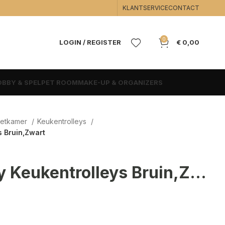
KLANTSERVICE
CONTACT
0
LOGIN / REGISTER
€
0,00
BBY & SPEL
PET ROOM
MAKE-UP & ORGANIZERS
Eetkamer
Keukentrolleys
s Bruin,Zwart
Keukentrolley Keukentrolleys Bruin,Zwart