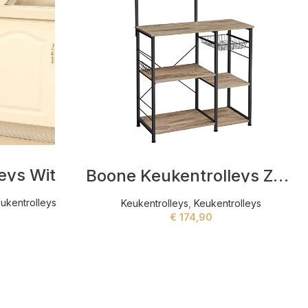
leys Wit
Boone Keukentrolleys Zwart,Beige
ukentrolleys
Keukentrolleys
,
Keukentrolleys
€
174,90
ADD TO CART