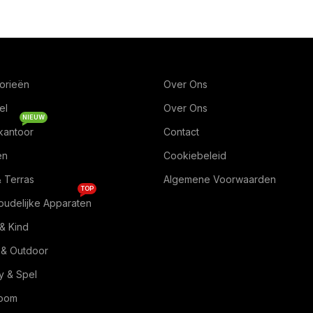
orieën
Over Ons
el
Over Ons
NIEUW
kantoor
Contact
en
Cookiebeleid
& Terras
Algemene Voorwaarden
TOP
oudelijke Apparaten
& Kind
 & Outdoor
 & Spel
Room