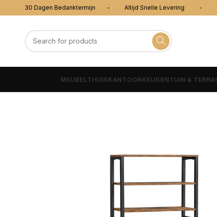
30 Dagen Bedanktermijn - Altijd Snelle Levering - 100
MEUBEL
THUISKANTOOR
KEUKEN
TUIN & TERRA