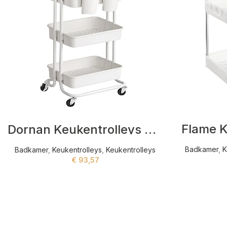
Flame K
Dornan Keukentrolleys Wit
Badkamer
,
K
Badkamer
,
Keukentrolleys
,
Keukentrolleys
€
93,57
ADD TO CART