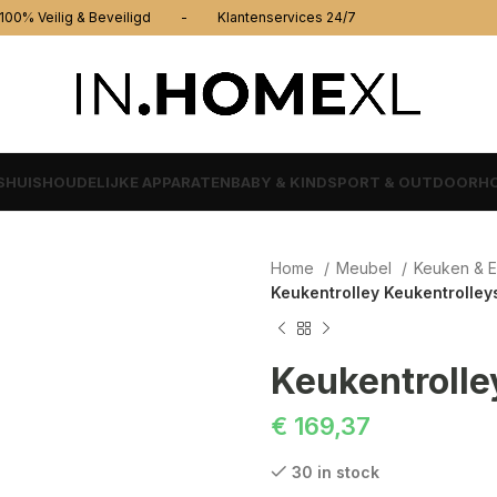
% Veilig & Beveiligd - Klantenservices 24/7
S
HUISHOUDELIJKE APPARATEN
BABY & KIND
SPORT & OUTDOOR
HO
Home
Meubel
Keuken & 
Keukentrolley Keukentrolley
€
169,37
30 in stock