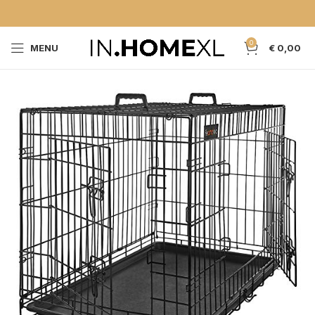
0
MENU
€
0,00