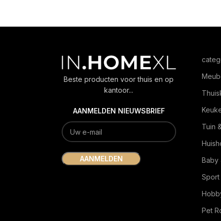
categ
Meub
Beste producten voor thuis en op
kantoor...
Thuis
Keuk
AANMELDEN NIEUWSBRIEF
Tuin 
Huish
Baby 
Sport
Hobby
Pet 