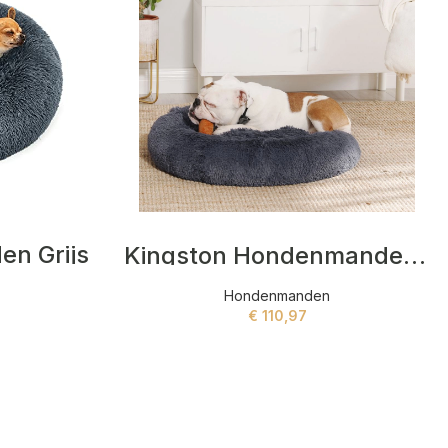
n Grijs
Kingston Hondenmanden Grijs
Hondenmanden
€
110,97
ADD TO CART