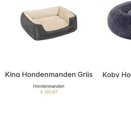
King Hondenmanden Grijs
Hondenmanden
€
101,97
ADD TO CART