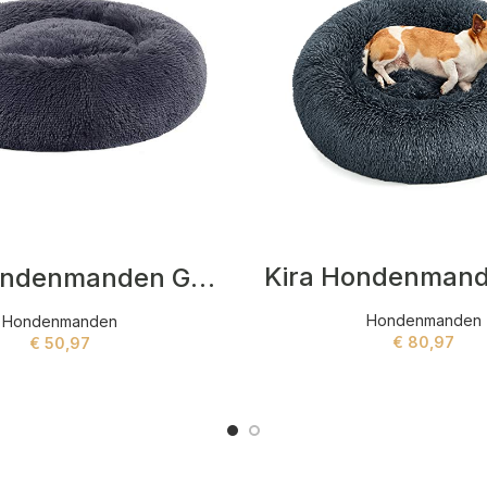
Kira Hondenmande
Koby Hondenmanden Grijs
Hondenmanden
Hondenmanden
€
80,97
€
50,97
ADD TO CART
ADD TO CART