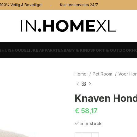
% Veilig & Beveiligd - Klantenservices 24/7
S
HUISHOUDELIJKE APPARATEN
BABY & KIND
SPORT & OUTDOOR
HO
Home
Pet Room
Voor Ho
Knaven Hond
€
58,17
5 in stock