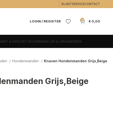
KLANTSERVICE
CONTACT
0
LOGIN / REGISTER
€
0,00
BBY & SPEL
PET ROOM
MAKE-UP & ORGANIZERS
nden
Hondenmanden
Knaven Hondenmanden Grijs,Beige
enmanden Grijs,Beige