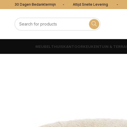
30 Dagen Bedanktermijn - Altijd Snelle Levering - 100
MEUBEL
THUISKANTOOR
KEUKEN
TUIN & TERRA