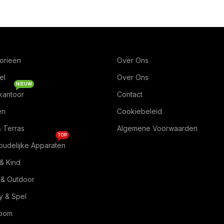
orieën
Over Ons
el
Over Ons
NIEUW
kantoor
Contact
en
Cookiebeleid
& Terras
Algemene Voorwaarden
TOP
oudelijke Apparaten
& Kind
 & Outdoor
 & Spel
Room