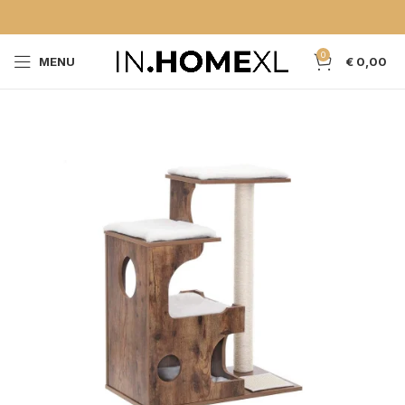
0
MENU
€
0,00