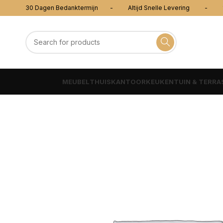
30 Dagen Bedanktermijn - Altijd Snelle Levering - 100
MEUBEL
THUISKANTOOR
KEUKEN
TUIN & TERRA