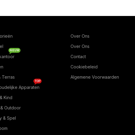
orieën
Over Ons
el
Over Ons
NIEUW
kantoor
Contact
en
Cookiebeleid
& Terras
Algemene Voorwaarden
TOP
oudelijke Apparaten
& Kind
 & Outdoor
 & Spel
Room