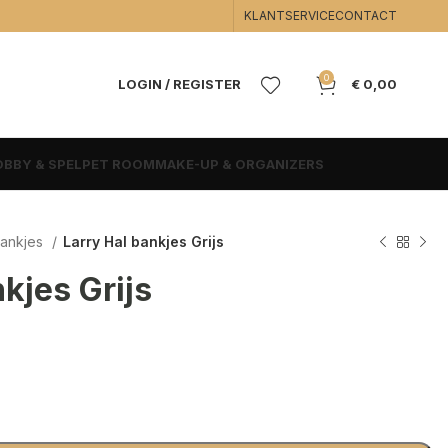
KLANTSERVICE
CONTACT
0
LOGIN / REGISTER
€
0,00
BBY & SPEL
PET ROOM
MAKE-UP & ORGANIZERS
bankjes
Larry Hal bankjes Grijs
kjes Grijs