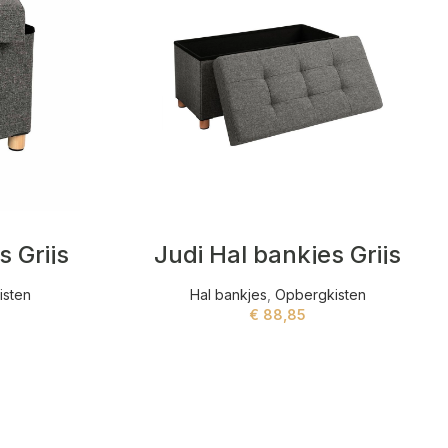
s Grijs
Judi Hal bankjes Grijs
isten
Hal bankjes
,
Opbergkisten
€
88,85
ADD TO CART