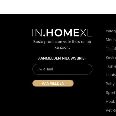
categ
Meub
Beste producten voor thuis en op
kantoor...
Thuis
Keuk
AANMELDEN NIEUWSBRIEF
Tuin 
Huish
Baby 
Sport
Hobby
Pet 