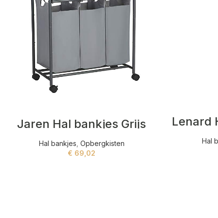
Lenard 
Jaren Hal bankjes Grijs
Hal 
Hal bankjes
,
Opbergkisten
€
69,02
ADD TO CART