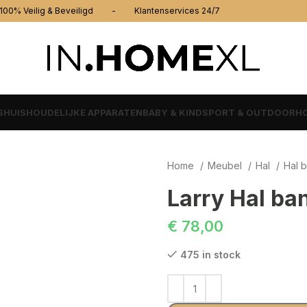
% Veilig & Beveiligd - Klantenservices 24/7
S
HUISHOUDELIJKE APPARATEN
BABY & KIND
SPORT & OUTDOOR
HO
Home
Meubel
Hal
Hal 
Larry Hal ban
€
78,00
475 in stock