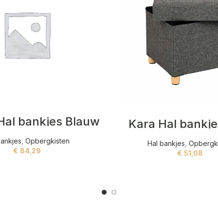
Hal bankjes Blauw
Kara Hal bankje
bankjes
,
Opbergkisten
Hal bankjes
,
Opbergk
€
84,29
€
51,08
ADD TO CART
ADD TO CART