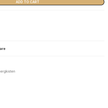
ADD TO CART
are
ergkisten