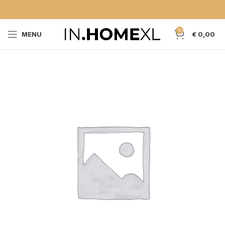
0
MENU
€
0,00