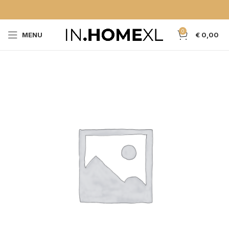
0
MENU
€
0,00