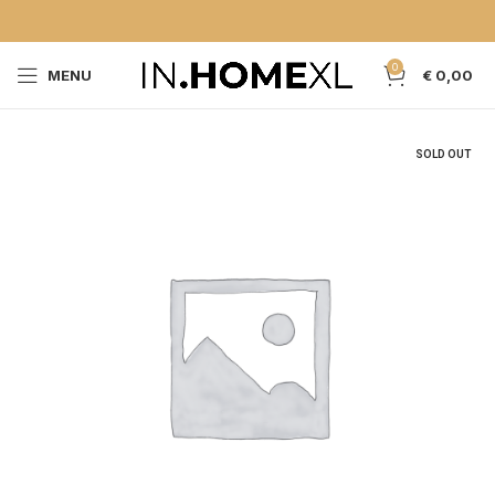
0
MENU
€
0,00
SOLD OUT