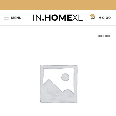
0
MENU
€
0,00
SOLD OUT