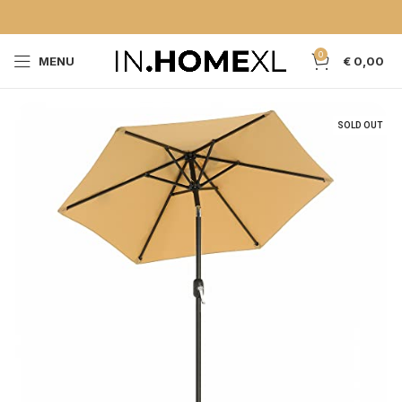
0
MENU
€
0,00
SOLD OUT