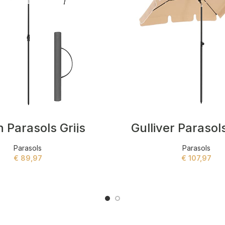
n Parasols Grijs
Gulliver Parasol
Parasols
Parasols
€
89,97
€
107,97
ADD TO CART
ADD TO CART