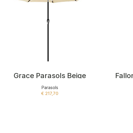
Grace Parasols Beige
Fallo
Parasols
€
217,70
ADD TO CART