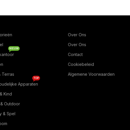
orieën
Over Ons
el
Over Ons
NIEUW
kantoor
Contact
en
Cookiebeleid
& Terras
Algemene Voorwaarden
TOP
oudelijke Apparaten
& Kind
 & Outdoor
 & Spel
Room