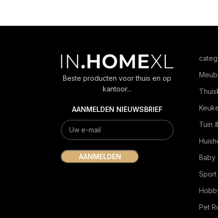
categ
Meub
Beste producten voor thuis en op
kantoor...
Thuis
Keuk
AANMELDEN NIEUWSBRIEF
Tuin 
Huish
Baby 
Sport
Hobby
Pet 