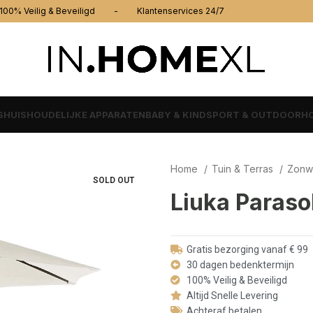
% Veilig & Beveiligd - Klantenservices 24/7
S
HUISHOUDELIJKE APPARATEN
BABY & KIND
SPORT & OUTDOOR
HO
Home
Tuin & Terras
Zonw
SOLD OUT
Liuka Paraso
Gratis bezorging vanaf € 99
30 dagen bedenktermijn
100% Veilig & Beveiligd
Altijd Snelle Levering
Achteraf betalen