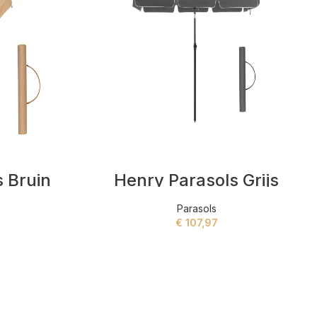
s Bruin
Henry Parasols Grijs
Parasols
€
107,97
ADD TO CART