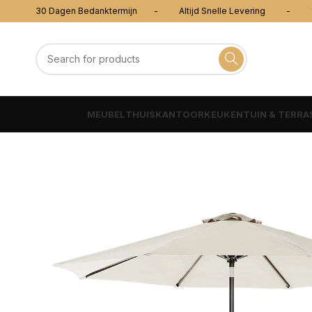
30 Dagen Bedanktermijn - Altijd Snelle Levering - 100
MEUBEL
THUISKANTOOR
KEUKEN
TUIN & TERRA