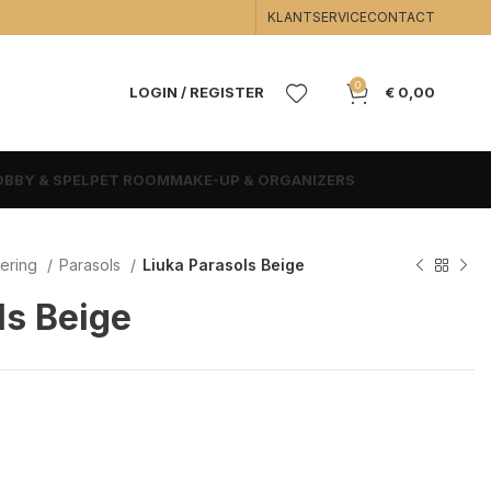
KLANTSERVICE
CONTACT
0
LOGIN / REGISTER
€
0,00
BBY & SPEL
PET ROOM
MAKE-UP & ORGANIZERS
ering
Parasols
Liuka Parasols Beige
ls Beige