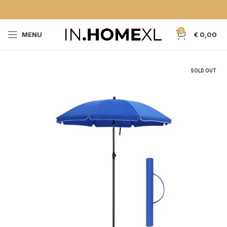
0
MENU
€
0,00
SOLD OUT