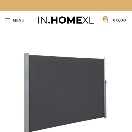
0
MENU
€
0,00