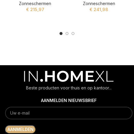
Zonneschermen
Zonneschermen
€
215,97
€
241,98
ADD TO CART
ADD TO CART
Beste producten voor thuis en op kantoor...
AANMELDEN NIEUWSBRIEF