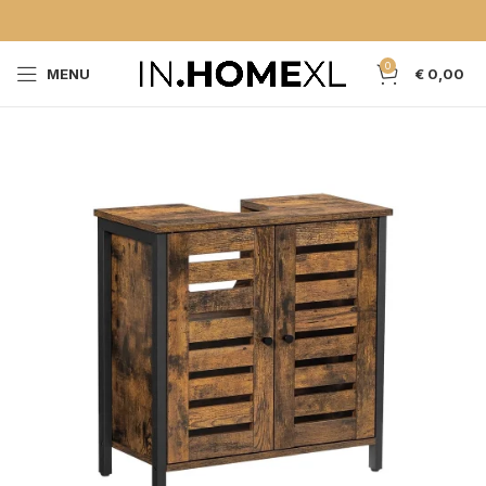
0
MENU
€
0,00