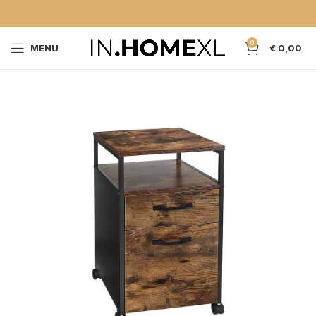
0
MENU
€
0,00