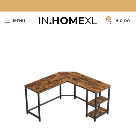
0
MENU
€
0,00