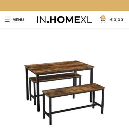
0
MENU
€
0,00