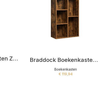
Leann Boekenkasten Zwart,Bruin
Braddock Boekenkasten Bruin
Boekenkasten
€
119,94
ADD TO CART