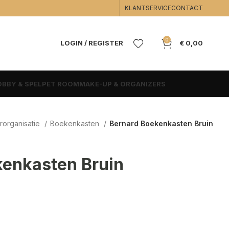
KLANTSERVICE
CONTACT
0
LOGIN / REGISTER
€
0,00
BBY & SPEL
PET ROOM
MAKE-UP & ORGANIZERS
rorganisatie
Boekenkasten
Bernard Boekenkasten Bruin
kenkasten Bruin