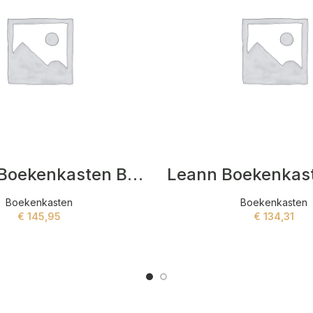
Leanna Boekenkasten Bruin,Zwart
Boekenkasten
Boekenkasten
€
145,95
€
134,31
ADD TO CART
ADD TO CART