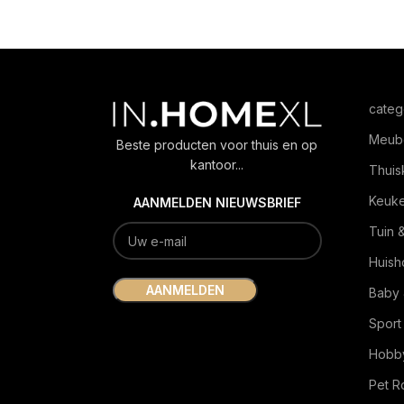
categ
Meub
Beste producten voor thuis en op
kantoor...
Thuis
Keuk
AANMELDEN NIEUWSBRIEF
Tuin 
Huish
Baby 
Sport
Hobby
Pet 