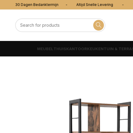
30 Dagen Bedanktermijn - Altijd Snelle Levering - 100
MEUBEL
THUISKANTOOR
KEUKEN
TUIN & TERRA