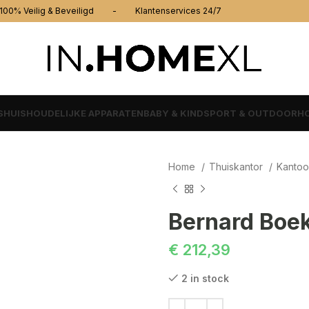
% Veilig & Beveiligd - Klantenservices 24/7
S
HUISHOUDELIJKE APPARATEN
BABY & KIND
SPORT & OUTDOOR
HO
Home
Thuiskantor
Kantoo
Bernard Boe
€
212,39
2 in stock