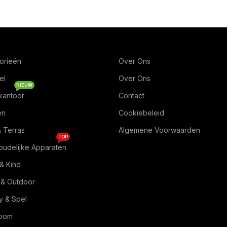
orieën
Over Ons
el
Over Ons
NIEUW
kantoor
Contact
en
Cookiebeleid
& Terras
Algemene Voorwaarden
TOP
oudelijke Apparaten
& Kind
 & Outdoor
 & Spel
Room