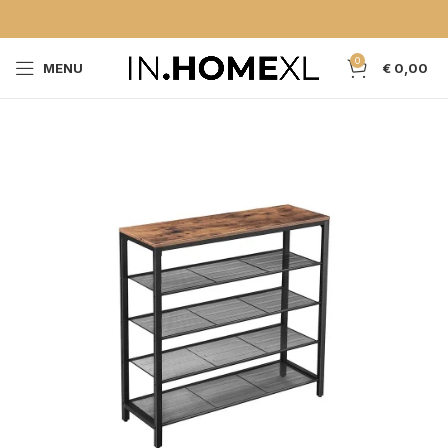
0
MENU
€
0,00