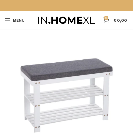
0
MENU
€
0,00