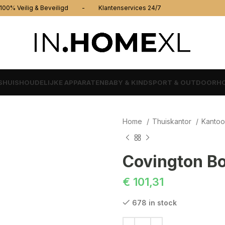
% Veilig & Beveiligd - Klantenservices 24/7
S
HUISHOUDELIJKE APPARATEN
BABY & KIND
SPORT & OUTDOOR
HO
Home
Thuiskantor
Kantoo
Covington B
€
101,31
678 in stock