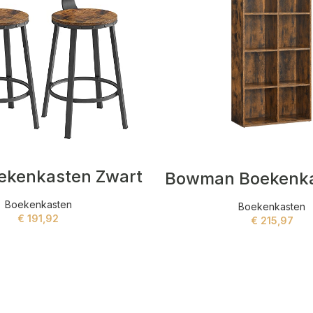
ekenkasten Zwart
Boekenkasten
Boekenkasten
€
191,92
€
215,97
ADD TO CART
ADD TO CART