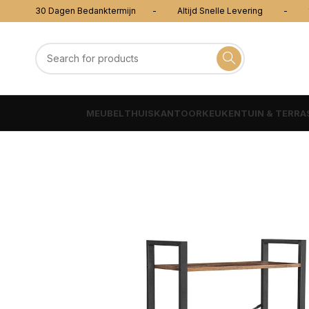
30 Dagen Bedanktermijn - Altijd Snelle Levering - 100
MEUBEL
THUISKANTOOR
KEUKEN
TUIN & TERRA