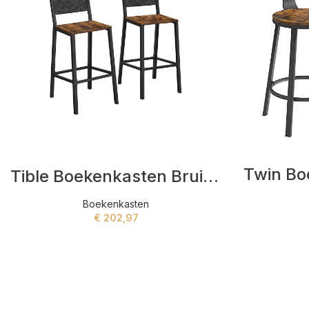
Twin Bo
Tible Boekenkasten Bruin,Zwart
Boekenkasten
€
202,97
ADD TO CART