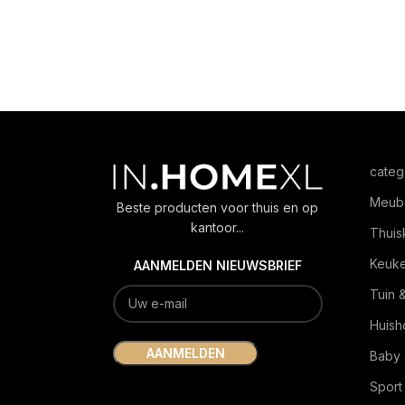
categ
Meub
Beste producten voor thuis en op
kantoor...
Thuis
Keuk
AANMELDEN NIEUWSBRIEF
Tuin 
Huish
Baby 
Sport