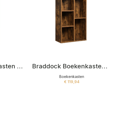
Bowman Boekenkasten Bruin
Braddock Boekenkasten Bruin
Boekenkasten
€
119,94
ADD TO CART