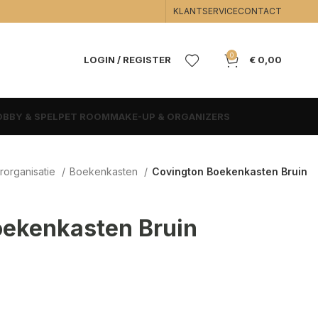
KLANTSERVICE
CONTACT
0
LOGIN / REGISTER
€
0,00
BBY & SPEL
PET ROOM
MAKE-UP & ORGANIZERS
rorganisatie
Boekenkasten
Covington Boekenkasten Bruin
oekenkasten Bruin