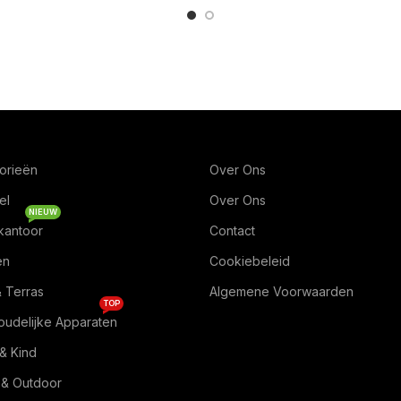
orieën
Over Ons
el
Over Ons
NIEUW
kantoor
Contact
en
Cookiebeleid
& Terras
Algemene Voorwaarden
TOP
oudelijke Apparaten
& Kind
 & Outdoor