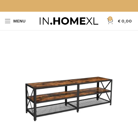
0
MENU
€
0,00