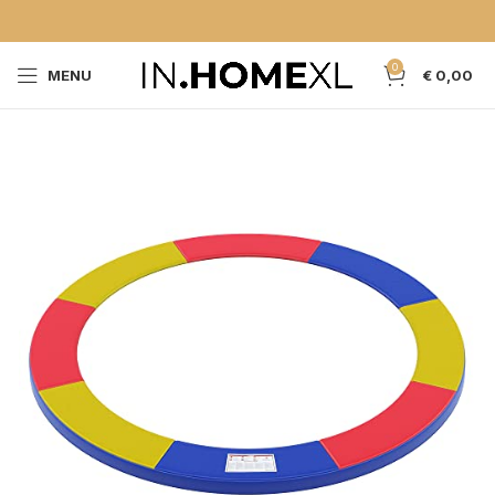
0
MENU
€
0,00