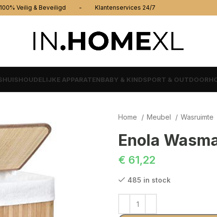
% Veilig & Beveiligd - Klantenservices 24/7
S
HUISHOUDELIJKE APPARATEN
BABY & KIND
SPORT & OUTDOOR
HO
Home
Meubel
Wasruimte
Enola Wasma
€
61,22
485 in stock