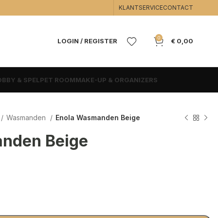
KLANTSERVICE
CONTACT
0
LOGIN / REGISTER
€
0,00
BBY & SPEL
PET ROOM
MAKE-UP & ORGANIZERS
Wasmanden
Enola Wasmanden Beige
nden Beige