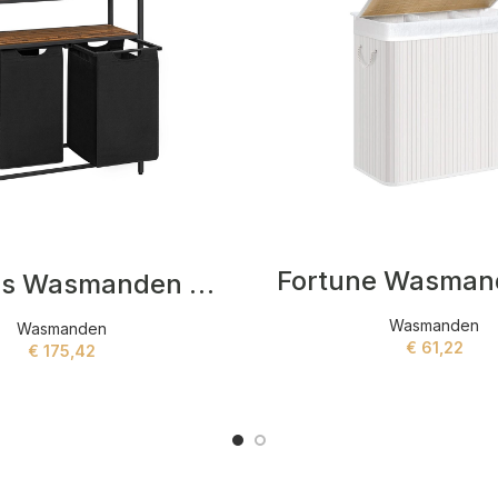
Fortune Wasman
Barbados Wasmanden Bruin,Zwart
Wasmanden
Wasmanden
€
61,22
€
175,42
ADD TO CART
ADD TO CART