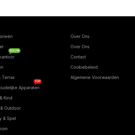
orieën
Over Ons
el
Over Ons
NIEUW
kantoor
Contact
en
Cookiebeleid
& Terras
Algemene Voorwaarden
TOP
oudelijke Apparaten
& Kind
 & Outdoor
 & Spel
Room