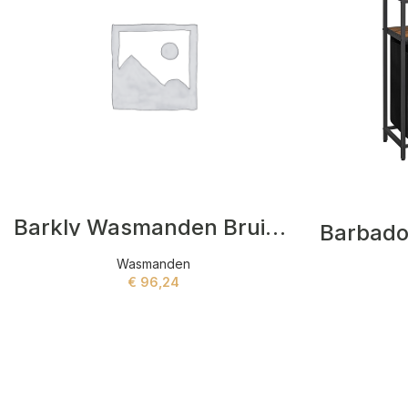
Barkly Wasmanden Bruin,Zwart
Wasmanden
€
96,24
ADD TO CART