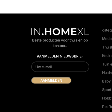
categ
Meub
Beste producten voor thuis en op
kantoor...
Thuis
Keuk
AANMELDEN NIEUWSBRIEF
Tuin 
Huish
Baby 
Sport
Hobby
Pet 