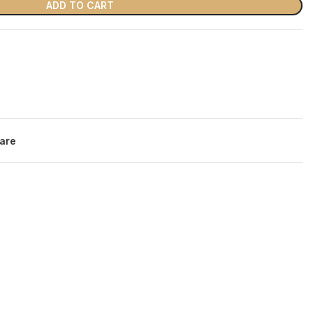
ADD TO CART
are