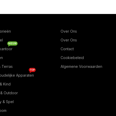
orieën
Over Ons
el
Over Ons
NIEUW
kantoor
Contact
en
Cookiebeleid
& Terras
Algemene Voorwaarden
TOP
oudelijke Apparaten
& Kind
 & Outdoor
 & Spel
Room