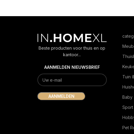
categ
Meub
Beste producten voor thuis en op
kantoor...
Thuis
Keuk
AANMELDEN NIEUWSBRIEF
Tuin 
Huish
Baby 
Sport
Hobby
Pet 