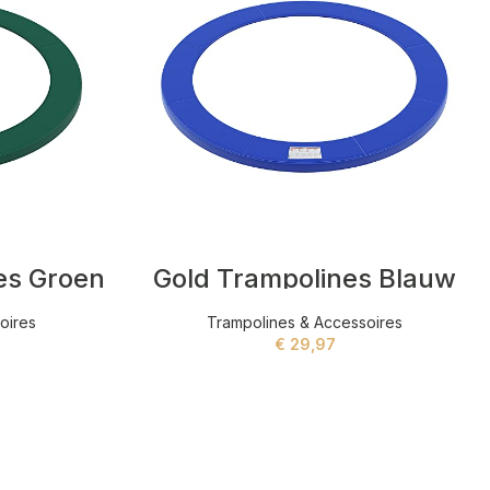
es Groen
Gold Trampolines Blauw
oires
Trampolines & Accessoires
€
29,97
ADD TO CART