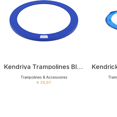
Kendriya Trampolines Blauw
Trampolines & Accessoires
Tram
€
29,97
ADD TO CART