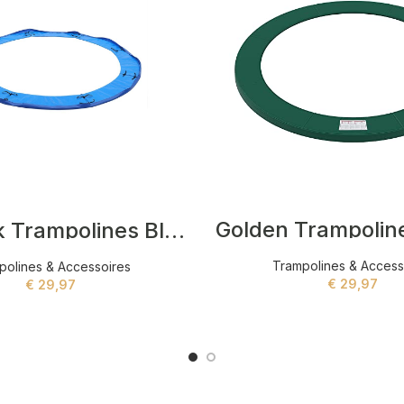
Golden Trampolin
Kendrick Trampolines Blauw
Trampolines & Access
polines & Accessoires
€
29,97
€
29,97
ADD TO CART
ADD TO CART