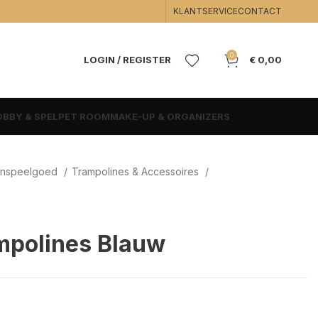
KLANTSERVICE
CONTACT
0
LOGIN / REGISTER
€
0,00
BBY & SPEL
PET ROOM
MAKE-UP & ORGANIZERS
enspeelgoed
Trampolines & Accessoires
mpolines Blauw