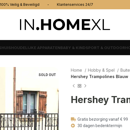
% Veilig & Beveiligd - Klantenservices 24/7
S
HUISHOUDELIJKE APPARATEN
BABY & KIND
SPORT & OUTDOOR
HO
Home
Hobby & Spel
Buit
SOLD OUT
Hershey Trampolines Blauw
Hershey Tra
Gratis bezorging vanaf € 99
30 dagen bedenktermijn