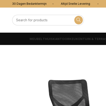
30 Dagen Bedanktermijn - Altijd Snelle Levering - 100
MEUBEL
THUISKANTOOR
KEUKEN
TUIN & TERRA