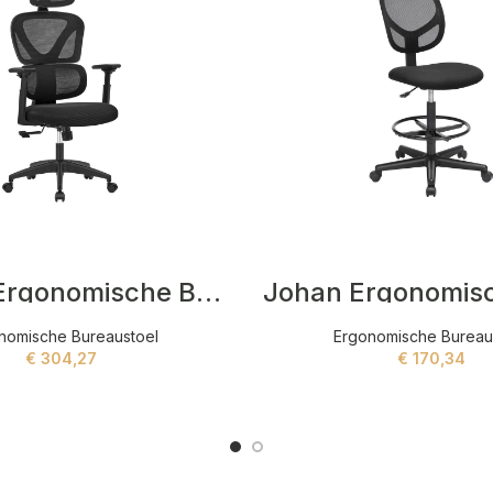
Electra Ergonomische Bureaustoel Zwart
nomische Bureaustoel
Ergonomische Bureau
€
304,27
€
170,34
ADD TO CART
ADD TO CART