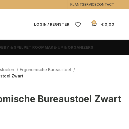
KLANTSERVICE
CONTACT
0
LOGIN / REGISTER
€
0,00
BBY & SPEL
PET ROOM
MAKE-UP & ORGANIZERS
stoelen
Ergonomische Bureaustoel
stoel Zwart
omische Bureaustoel Zwart