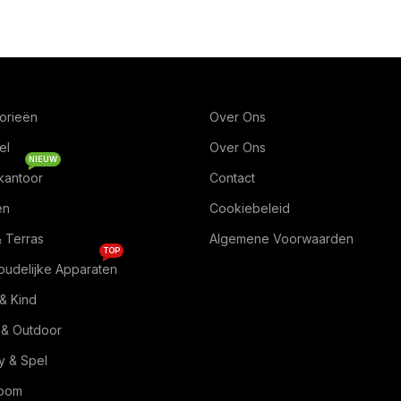
orieën
Over Ons
el
Over Ons
NIEUW
kantoor
Contact
en
Cookiebeleid
& Terras
Algemene Voorwaarden
TOP
oudelijke Apparaten
& Kind
 & Outdoor
 & Spel
Room