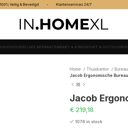
% Veilig & Beveiligd - Klantenservices 24/7
S
HUISHOUDELIJKE APPARATEN
BABY & KIND
SPORT & OUTDOOR
HO
Home
Thuiskantor
Bureau
Jacob Ergonomische Bureau
Jacob Ergon
€
219,18
1076 in stock