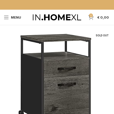
0
MENU
€
0,00
SOLD OUT