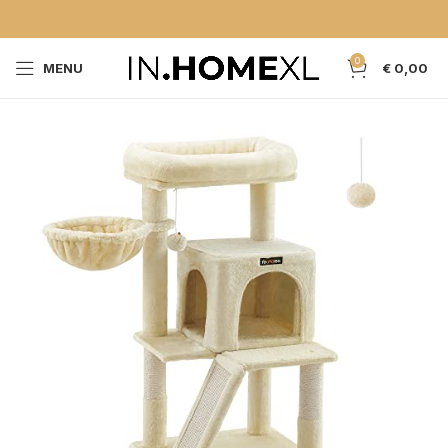
0
MENU
€
0,00