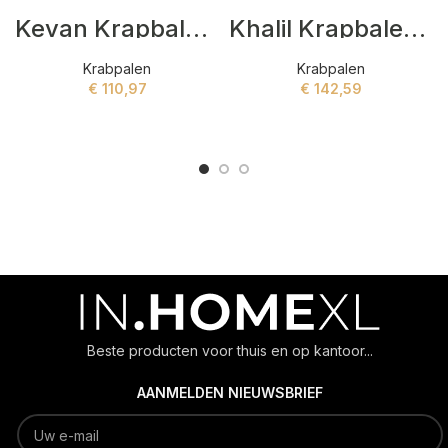
Kevan Krapbalen Bruin
Khalil Krapbalen Grijs
Krabpalen
Krabpalen
€
110,97
€
142,59
ADD TO CART
ADD TO CART
Beste producten voor thuis en op kantoor...
AANMELDEN NIEUWSBRIEF