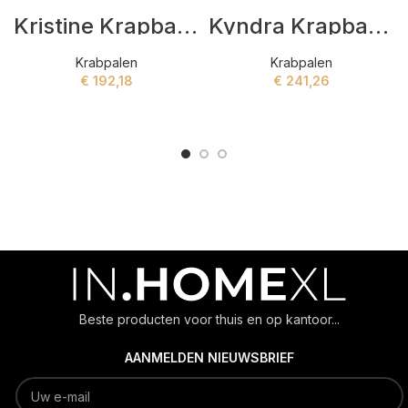
Kristine Krapbalen Grijs
Kyndra Krapbalen Grijs
Krabpalen
Krabpalen
€
192,18
€
241,26
ADD TO CART
ADD TO CART
Beste producten voor thuis en op kantoor...
AANMELDEN NIEUWSBRIEF