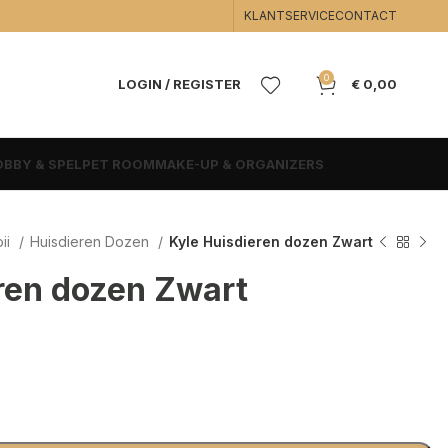
KLANTSERVICE
CONTACT
0
LOGIN / REGISTER
€
0,00
BBY & SPEL
PET ROOM
MAKE-UP & ORGANIZERS
oii
Huisdieren Dozen
Kyle Huisdieren dozen Zwart
ren dozen Zwart