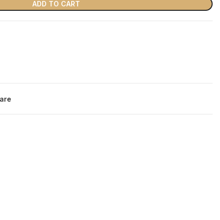
ADD TO CART
are