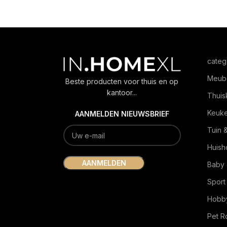
categ
Meub
Beste producten voor thuis en op
kantoor...
Thuis
Keuk
AANMELDEN NIEUWSBRIEF
Tuin 
Huish
Baby 
Sport
Hobby
Pet 