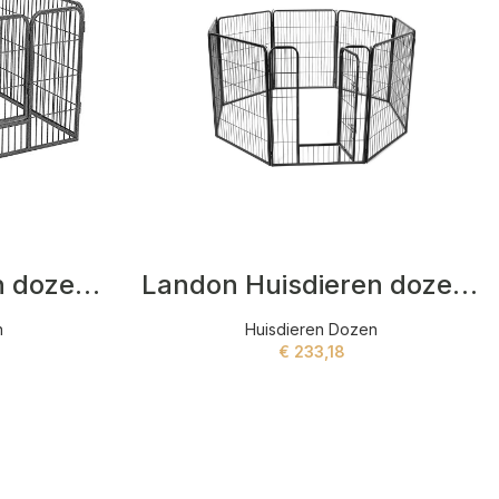
Kenner Huisdieren dozen Grijs
Landon Huisdieren dozen Zwart
n
Huisdieren Dozen
€
233,18
ADD TO CART