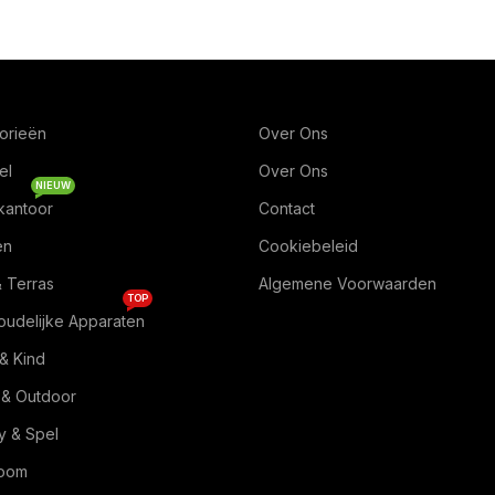
orieën
Over Ons
el
Over Ons
NIEUW
kantoor
Contact
en
Cookiebeleid
& Terras
Algemene Voorwaarden
TOP
oudelijke Apparaten
& Kind
 & Outdoor
 & Spel
Room