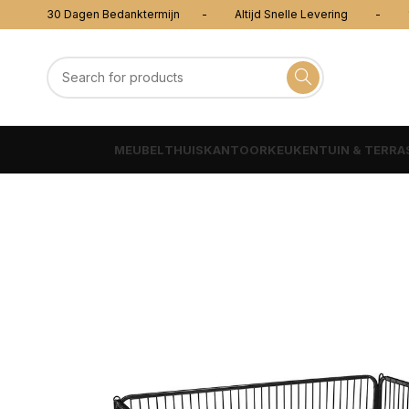
30 Dagen Bedanktermijn - Altijd Snelle Levering - 100
MEUBEL
THUISKANTOOR
KEUKEN
TUIN & TERRA