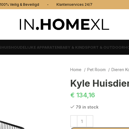
% Veilig & Beveiligd - Klantenservices 24/7
S
HUISHOUDELIJKE APPARATEN
BABY & KIND
SPORT & OUTDOOR
HO
Home
Pet Room
Dieren K
Kyle Huisdie
€
134,16
79 in stock