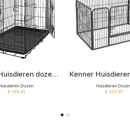
Kimball Huisdieren dozen Zwart
Huisdieren Dozen
Huisdieren Doze
€
148,41
€
203,81
ADD TO CART
ADD TO CART