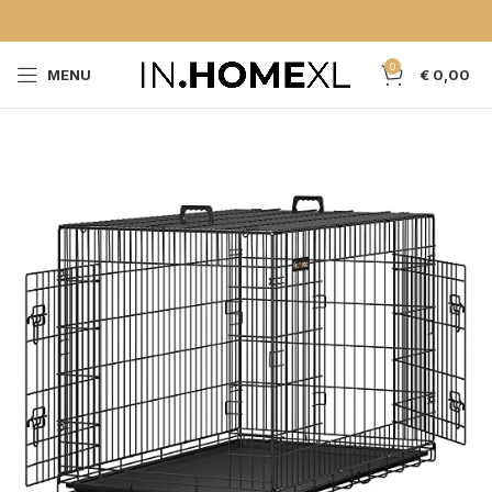
0
MENU
€
0,00