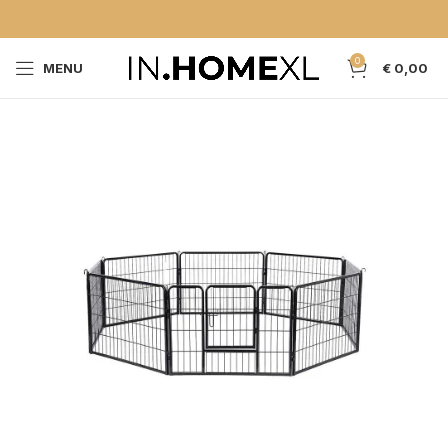
0
MENU
€
0,00