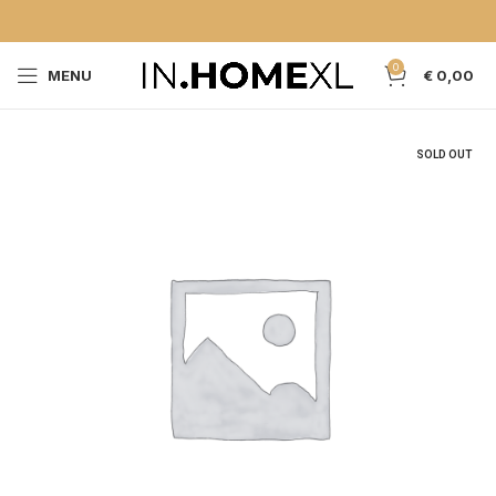
0
MENU
€
0,00
SOLD OUT