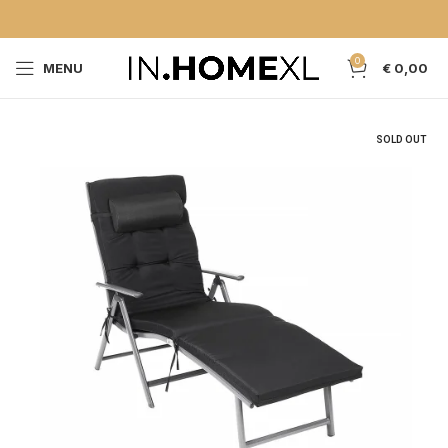
0
MENU
€
0,00
SOLD OUT