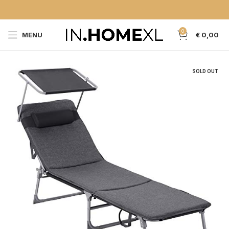
0
MENU
€
0,00
SOLD OUT