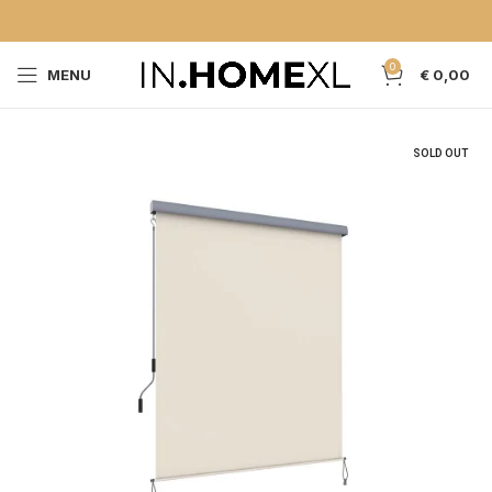
0
MENU
€
0,00
SOLD OUT