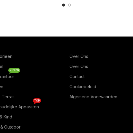
orieën
Over Ons
el
Over Ons
NIEUW
kantoor
Contact
en
Cookiebeleid
& Terras
Algemene Voorwaarden
TOP
oudelijke Apparaten
& Kind
 & Outdoor