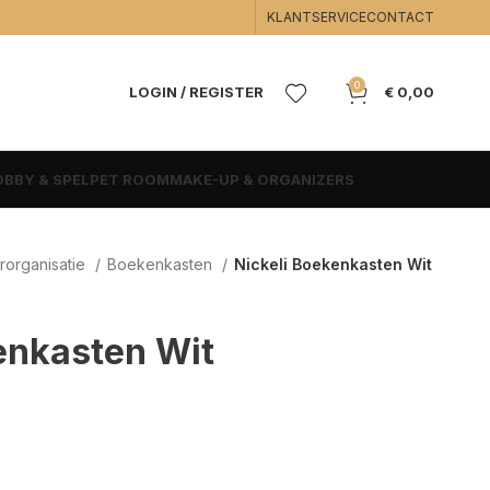
KLANTSERVICE
CONTACT
0
LOGIN / REGISTER
€
0,00
BBY & SPEL
PET ROOM
MAKE-UP & ORGANIZERS
rorganisatie
Boekenkasten
Nickeli Boekenkasten Wit
enkasten Wit