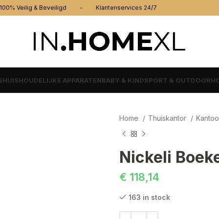
% Veilig & Beveiligd - Klantenservices 24/7
S
HUISHOUDELIJKE APPARATEN
BABY & KIND
SPORT & OUTDOOR
HO
Home
Thuiskantor
Kantoo
Nickeli Boek
€
118,14
163 in stock