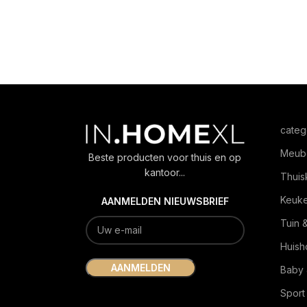
categ
Meub
Beste producten voor thuis en op
kantoor...
Thuis
Keuk
AANMELDEN NIEUWSBRIEF
Tuin 
Huish
Baby 
Sport