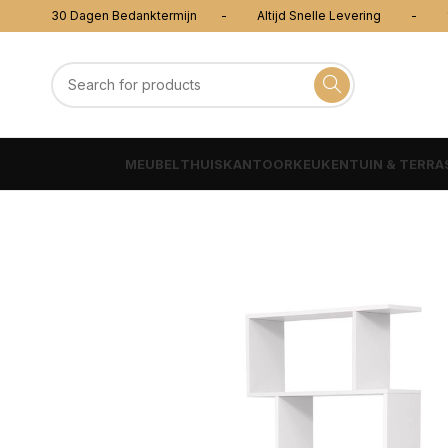
30 Dagen Bedanktermijn - Altijd Snelle Levering - 100
MEUBEL
THUISKANTOOR
KEUKEN
TUIN & TERRA