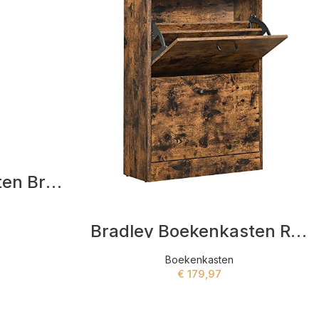
Lauza Boekenkasten Bruin
Bradley Boekenkasten Rood
Boekenkasten
€
179,97
ADD TO CART