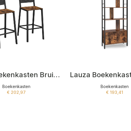
Tible Boekenkasten Bruin,Zwart
Boekenkasten
Boekenkasten
€
202,97
€
193,41
ADD TO CART
ADD TO CART