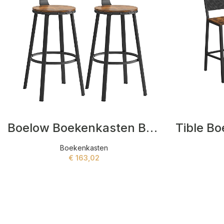
Boelow Boekenkasten Bruin,Zwart
Boekenkasten
€
163,02
ADD TO CART