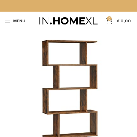
0
MENU
€
0,00